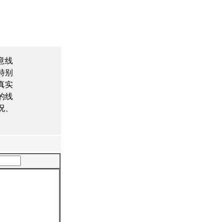
意线
特别
真实
的线
况、